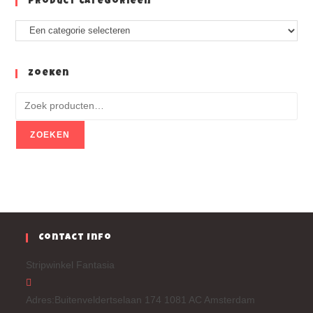
Product Categorieën
Zoeken
ZOEKEN
Contact Info
Stripwinkel Fantasia
Adres:
Buitenveldertselaan 174 1081 AC Amsterdam