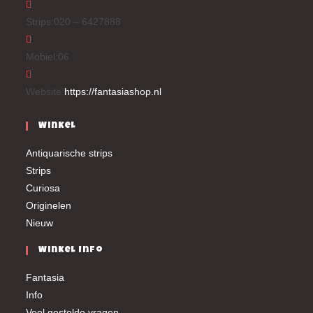
Strips:
020 – 6427888
Mobiel:
06
Website:
https://fantasiashop.nl
Winkel
Antiquarische strips
Strips
Curiosa
Originelen
Nieuw
Winkel Info
Fantasia
Info
Veel gestelde vragen