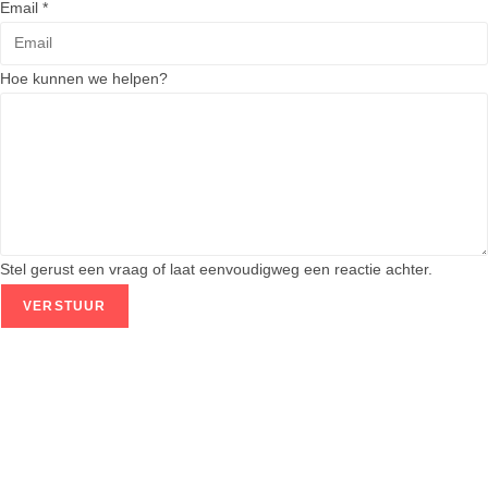
h
Email
*
e
l
Hoe kunnen we helpen?
p
e
n
?
E
m
a
Stel gerust een vraag of laat eenvoudigweg een reactie achter.
i
l
VERSTUUR
N
a
a
m