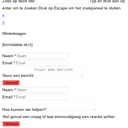
Zoek op deze site
Typ en druk dan op
enter om te zoeken
Druk op Escape om het zoekpaneel te sluiten.
×
×
Winkelwagen
[formidable id=1]
Naam
*
Email
*
Stuur een bericht
Verzend
Naam
*
Email
*
Hoe
Hoe kunnen we helpen?
kunnen
Stel gerust een vraag of laat eenvoudigweg een reactie achter.
helpen?
Verstuur