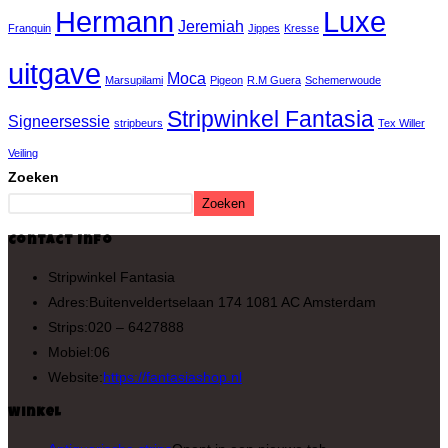
Hermann
Luxe
Jeremiah
Franquin
Jippes
Kresse
uitgave
Moca
Marsupilami
Pigeon
R.M Guera
Schemerwoude
Stripwinkel Fantasia
Signeersessie
stripbeurs
Tex Willer
Veiling
Zoeken
Zoeken
Contact Info
Stripwinkel Fantasia
Adres:
Buitenveldertselaan 174 1081 AC Amsterdam
Strips:
020 – 6427888
Mobiel:
06
Website:
https://fantasiashop.nl
Winkel