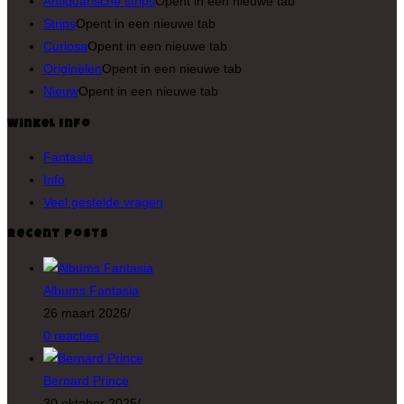
Antiquarische strips
Opent in een nieuwe tab
Strips
Opent in een nieuwe tab
Curiosa
Opent in een nieuwe tab
Originelen
Opent in een nieuwe tab
Nieuw
Opent in een nieuwe tab
Winkel Info
Fantasia
Info
Veel gestelde vragen
Recent Posts
Albums Fantasia
26 maart 2026
/
0 reacties
Bernard Prince
30 oktober 2025
/