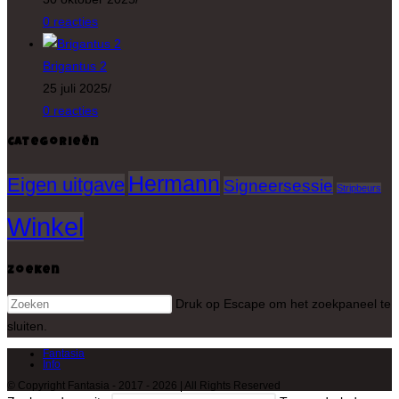
0 reacties
Brigantus 2
25 juli 2025
/
0 reacties
Categorieën
Hermann
Eigen uitgave
Signeersessie
Stripbeurs
Winkel
Zoeken
Druk op Escape om het zoekpaneel te
sluiten.
Fantasia
Info
© Copyright Fantasia - 2017 - 2026 | All Rights Reserved