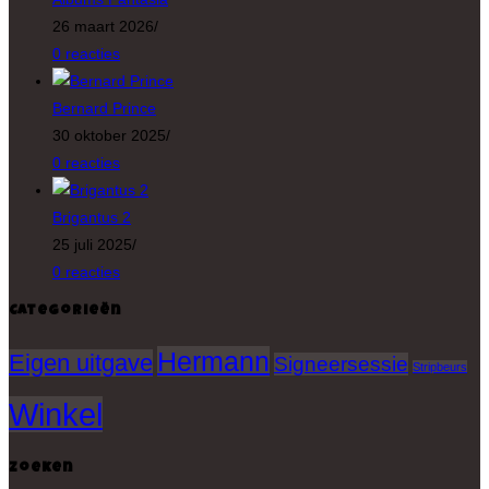
26 maart 2026
/
0 reacties
Bernard Prince
30 oktober 2025
/
0 reacties
Brigantus 2
25 juli 2025
/
0 reacties
Categorieën
Hermann
Eigen uitgave
Signeersessie
Stripbeurs
Winkel
Zoeken