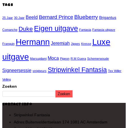
Tags
Blueberry
Bernard Prince
Beeld
Brigantus
25 Jaar
30 Jaar
Eigen uitgave
Duke
Comanche
Fantasia
Fantasia uitgave
Hermann
Luxe
Jeremiah
Franquin
Jippes
Kresse
uitgave
Moca
Marsupilami
Pigeon
R.M Guera
Schemerwoude
Stripwinkel Fantasia
Signeersessie
stripbeurs
Tex Willer
Veiling
Zoeken
Zoeken
Contact Info
Stripwinkel Fantasia
Adres:
Buitenveldertselaan 174 1081 AC Amsterdam