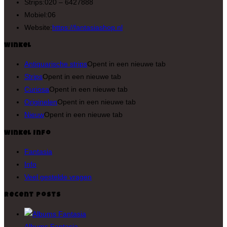
Strips:
020 – 6427888
Mobiel:
06
Website:
https://fantasiashop.nl
Winkel
Antiquarische strips
Opent in een nieuwe tab
Strips
Opent in een nieuwe tab
Curiosa
Opent in een nieuwe tab
Originelen
Opent in een nieuwe tab
Nieuw
Opent in een nieuwe tab
Winkel Info
Fantasia
Info
Veel gestelde vragen
Recent Posts
Albums Fantasia