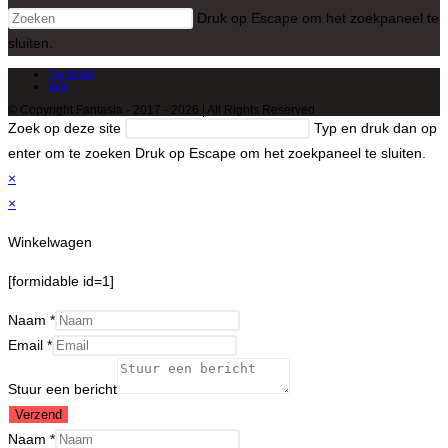
Druk op Escape om het zoekpaneel te
sluiten.
Fantasia
Info
© Copyright Fantasia - 2017 - 2026 | All Rights Reserved
Zoek op deze site
Typ en druk dan op
enter om te zoeken
Druk op Escape om het zoekpaneel te sluiten.
×
×
Winkelwagen
[formidable id=1]
Naam
*
Email
*
Stuur een bericht
Verzend
Naam
*