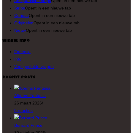
Antiquarische strips
Opent in een nieuwe tab
Strips
Opent in een nieuwe tab
Curiosa
Opent in een nieuwe tab
Originelen
Opent in een nieuwe tab
Nieuw
Opent in een nieuwe tab
Winkel Info
Fantasia
Info
Veel gestelde vragen
Recent Posts
Albums Fantasia
26 maart 2026
/
0 reacties
Bernard Prince
30 oktober 2025
/