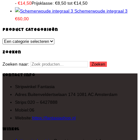
-
€
14,50
Prijsklasse: €8,50 tot €14,50
Schemerwoude integraal 3
€
60,00
Product categorieën
Zoeken
Zoeken naar:
Zoeken
Contact Info
Stripwinkel Fantasia
Adres:
Buitenveldertselaan 174 1081 AC Amsterdam
Strips:
020 – 6427888
Mobiel:
06
Website:
https://fantasiashop.nl
Winkel