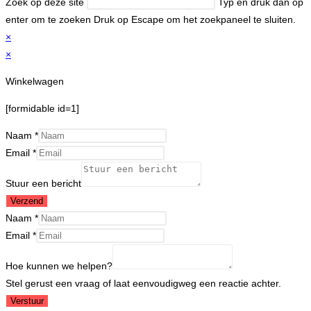
Zoek op deze site
Typ en druk dan op
enter om te zoeken
Druk op Escape om het zoekpaneel te sluiten.
×
×
Winkelwagen
[formidable id=1]
Naam
*
Email
*
Stuur een bericht
Verzend
Naam
*
Email
Email
*
we
Hoe kunnen we helpen?
kunnen
Stel gerust een vraag of laat eenvoudigweg een reactie achter.
Verstuur