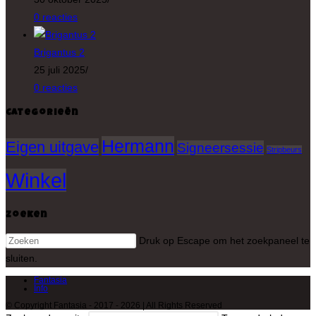
0 reacties
Brigantus 2
25 juli 2025
/
0 reacties
Categorieën
Hermann
Eigen uitgave
Signeersessie
Stripbeurs
Winkel
Zoeken
Druk op Escape om het zoekpaneel te
sluiten.
Fantasia
Info
© Copyright Fantasia - 2017 - 2026 | All Rights Reserved