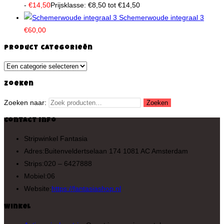
-
€
14,50
Prijsklasse: €8,50 tot €14,50
Schemerwoude integraal 3
€
60,00
Product categorieën
Zoeken
Zoeken naar:
Zoeken
Contact Info
Stripwinkel Fantasia
Adres:
Buitenveldertselaan 174 1081 AC Amsterdam
Strips:
020 – 6427888
Mobiel:
06
Website:
https://fantasiashop.nl
Winkel