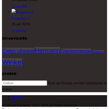
0 reacties
Brigantus 2
25 juli 2025
/
0 reacties
Categorieën
Hermann
Eigen uitgave
Signeersessie
Stripbeurs
Winkel
Zoeken
Druk op Escape om het zoekpaneel te
sluiten.
Fantasia
Info
© Copyright Fantasia - 2017 - 2026 | All Rights Reserved