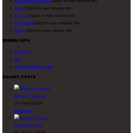
Antiquarische strips
Opent in een nieuwe tab
Strips
Opent in een nieuwe tab
Curiosa
Opent in een nieuwe tab
Originelen
Opent in een nieuwe tab
Nieuw
Opent in een nieuwe tab
Winkel Info
Fantasia
Info
Veel gestelde vragen
Recent Posts
Albums Fantasia
26 maart 2026
/
0 reacties
Bernard Prince
30 oktober 2025
/