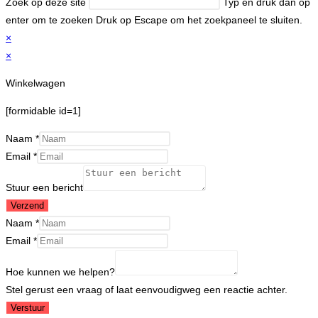
Zoek op deze site
Typ en druk dan op
enter om te zoeken
Druk op Escape om het zoekpaneel te sluiten.
×
×
Winkelwagen
[formidable id=1]
Naam
*
Email
*
Stuur een bericht
Verzend
Naam
*
Hoe
Email
*
Naam
Hoe kunnen we helpen?
helpen?
Stel gerust een vraag of laat eenvoudigweg een reactie achter.
Verstuur