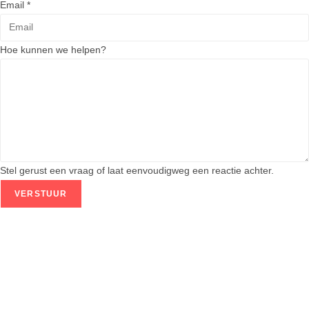
Email
*
E
Hoe kunnen we helpen?
m
a
i
l
w
e
h
Stel gerust een vraag of laat eenvoudigweg een reactie achter.
e
VERSTUUR
l
p
e
n
?