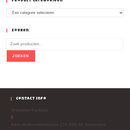
Product Categorieën
Zoeken
ZOEKEN
Contact Info
Stripwinkel Fantasia
Adres:
Buitenveldertselaan 174 1081 AC Amsterdam