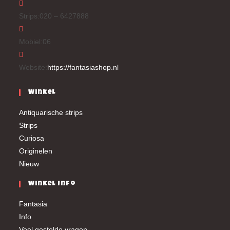
Strips:
020 – 6427888
Mobiel:
06
Website:
https://fantasiashop.nl
Winkel
Antiquarische strips
Strips
Curiosa
Originelen
Nieuw
Winkel Info
Fantasia
Info
Veel gestelde vragen