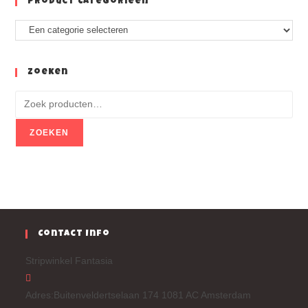
Product Categorieën
Zoeken
ZOEKEN
Contact Info
Stripwinkel Fantasia
Adres:
Buitenveldertselaan 174 1081 AC Amsterdam