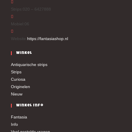
Strips:
020 – 6427888
Mobiel:
06
Website:
https://fantasiashop.nl
Winkel
Antiquarische strips
Strips
Curiosa
Originelen
Nieuw
Winkel Info
Fantasia
Info
Veel gestelde vragen