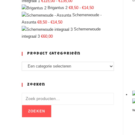
Integraal 1
€
115,00
-
€
135,00
Brigantus 2
€
8,50
-
€
14,50
Schemerwoude -
Assunta
€
8,50
-
€
14,50
Schemerwoude
integraal 3
€
60,00
Product Categorieën
Zoeken
w
ZOEKEN