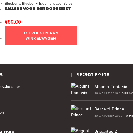
Blueberry
,
Blueberry
,
Eigen uitgave
,
Strips
Ballade voor een doodskist
€
89,00
TOEVOEGEN AAN
WINKELWAGEN
el
Recent Posts
rische strips
Albums Fantasia
26 MAART 2026
/
0 REAC
Bernard Prince
len
30 OKTOBER 2025
/
0 R
Brigantus 2