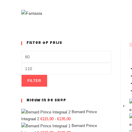
Filter Op Prijs
FILTER
Nieuw In De Shop
Bernard Prince
Integraal 2
€
115,00
-
€
135,00
Bernard Prince