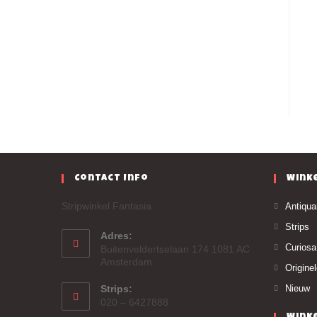
Contact Info
Wink
Stripwinkel Fantasia
Antiqua
Strips
Adres:
Curiosa
Buitenveldertselaan 174 1081 AC
Amsterdam
Origine
Strips:
Nieuw
020 – 6427888