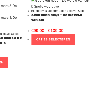
Snelle weergave
Blueberry
,
Blueberry
,
Eigen uitgave
,
Strips
Gebroken neus – De wereld
van Gir
€
99,00
-
€
109,00
 uitgave
,
Strips
ge mars & De
OPTIES SELECTEREN
o’s
EN