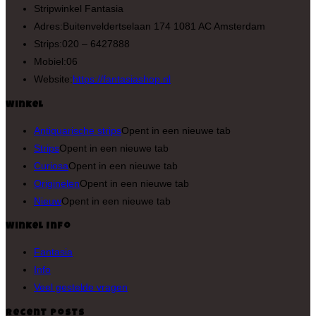
Stripwinkel Fantasia
Adres:
Buitenveldertselaan 174 1081 AC Amsterdam
Strips:
020 – 6427888
Mobiel:
06
Website:
https://fantasiashop.nl
Winkel
Antiquarische strips
Opent in een nieuwe tab
Strips
Opent in een nieuwe tab
Curiosa
Opent in een nieuwe tab
Originelen
Opent in een nieuwe tab
Nieuw
Opent in een nieuwe tab
Winkel Info
Fantasia
Info
Veel gestelde vragen
Recent Posts