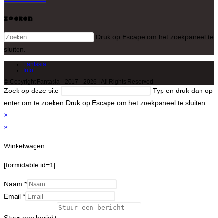
Zoeken
Druk op Escape om het zoekpaneel te
sluiten.
Fantasia
Info
© Copyright Fantasia - 2017 - 2026 | All Rights Reserved
Zoek op deze site
Typ en druk dan op
enter om te zoeken
Druk op Escape om het zoekpaneel te sluiten.
×
×
Winkelwagen
[formidable id=1]
Naam
*
Email
*
Stuur een bericht