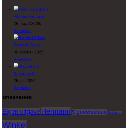
Albums Fantasia
26 maart 2026
/
0 reacties
Bernard Prince
30 oktober 2025
/
0 reacties
Brigantus 2
25 juli 2025
/
0 reacties
Categorieën
Hermann
Eigen uitgave
Signeersessie
Stripbeurs
Winkel