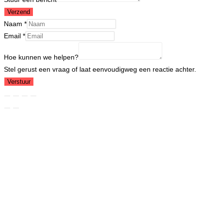
Verzend
Naam
*
Hoe
Email
*
kunnen
Hoe kunnen we helpen?
Email
Stel gerust een vraag of laat eenvoudigweg een reactie achter.
Verstuur