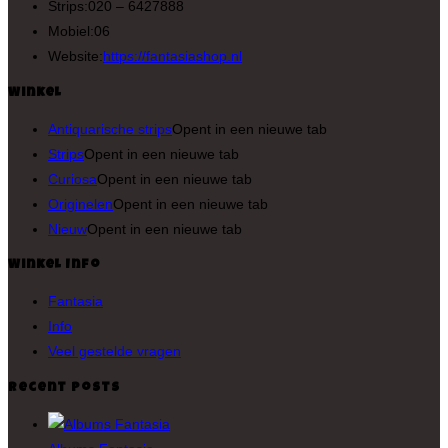
Strips:
020 – 6427888
Mobiel:
06
Website:
https://fantasiashop.nl
Winkel
Antiquarische strips
Opent in een nieuwe tab
Strips
Opent in een nieuwe tab
Curiosa
Opent in een nieuwe tab
Originelen
Opent in een nieuwe tab
Nieuw
Opent in een nieuwe tab
Winkel Info
Fantasia
Info
Veel gestelde vragen
Recent Posts