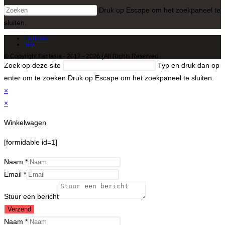
Druk op Escape om het zoekpaneel te
sluiten.
Fantasia
Info
© Copyright Fantasia - 2017 - 2026 | All Rights Reserved
Zoek op deze site
Typ en druk dan op
enter om te zoeken
Druk op Escape om het zoekpaneel te sluiten.
×
×
Winkelwagen
[formidable id=1]
Naam
*
Email
*
Stuur een bericht
Verzend
Naam
*