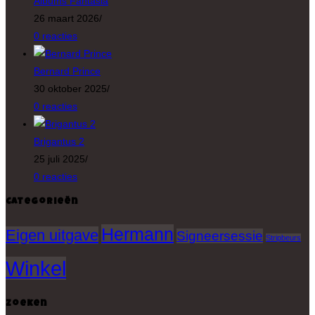
Albums Fantasia
26 maart 2026
/
0 reacties
Bernard Prince
30 oktober 2025
/
0 reacties
Brigantus 2
25 juli 2025
/
0 reacties
Categorieën
Hermann
Eigen uitgave
Signeersessie
Stripbeurs
Winkel
Zoeken