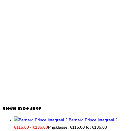
€
8,50
-
€
14,50
Prijsklasse: €8,50 tot
€14,50
Dit product heeft meerdere
Opties selecteren
variaties. Deze optie kan gekozen worden op de
productpagina
Snelle weergave
Snelle weergave
Curiosa
,
Hermann
,
Prenten
Brigantus – Slagveld
€
14,50
Dit product heeft meerdere
Opties selecteren
variaties. Deze optie kan gekozen worden op de
productpagina
Nieuw in de shop
Bernard Prince Integraal 2
€
115,00
-
€
135,00
Prijsklasse: €115,00 tot €135,00