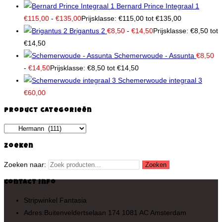
Bernard Prince Integraal 1
€
115,00
-
€
135,00
Prijsklasse: €115,00 tot €135,00
Brigantus 2
€
8,50
-
€
14,50
Prijsklasse: €8,50 tot
€14,50
Schemerwoude - Assunta
€
8,50
-
€
14,50
Prijsklasse: €8,50 tot €14,50
Schemerwoude integraal 3
€
60,00
Product categorieën
Zoeken
Zoeken naar:
Zoeken
Contact Info
Stripwinkel Fantasia
Adres:
Buitenveldertselaan 174 1081 AC Amsterdam