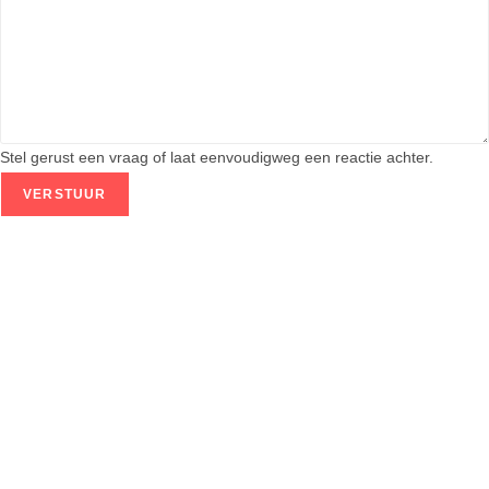
H
o
e
h
e
l
Stel gerust een vraag of laat eenvoudigweg een reactie achter.
p
e
VERSTUUR
n
?