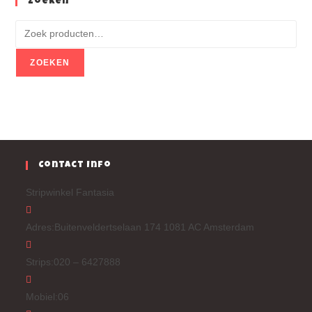
Zoeken
ZOEKEN
Contact Info
Stripwinkel Fantasia
Adres:
Buitenveldertselaan 174 1081 AC Amsterdam
Strips:
020 – 6427888
Mobiel:
06