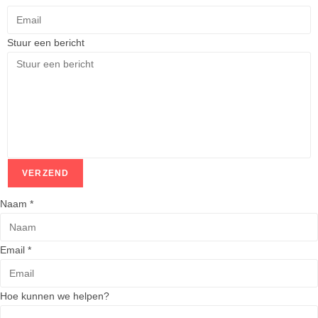
Stuur een bericht
VERZEND
Naam
*
N
Email
*
a
a
Hoe kunnen we helpen?
m