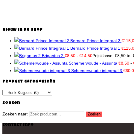
Hermann – Aymar
€
295,00
Toevoegen aan winkelwagen
Nieuw in de shop
Bernard Prince Integraal 2
€
115,
Bernard Prince Integraal 1
€
115,
Brigantus 2
€
8,50
-
€
14,50
Prijsklasse: €8,50 tot
Schemerwoude - Assunta
€
8,50
-
Schemerwoude integraal 3
€
60,
Product categorieën
Zoeken
Zoeken naar:
Zoeken
Contact Info