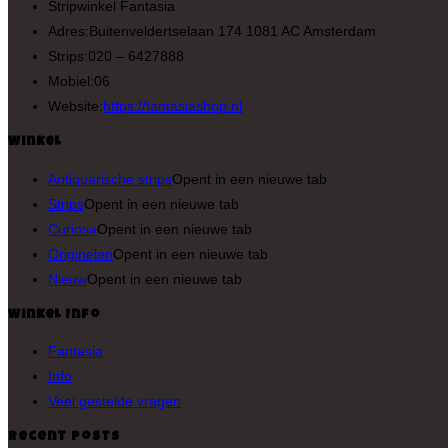
Stripwinkel Fantasia
Adres:
Buitenveldertselaan 174 1081 AC Amsterdam
Strips:
020 – 6427888
Mobiel:
06
Website:
https://fantasiashop.nl
Winkel
Antiquarische strips
Opent in een nieuwe tab
Strips
Opent in een nieuwe tab
Curiosa
Opent in een nieuwe tab
Originelen
Opent in een nieuwe tab
Nieuw
Opent in een nieuwe tab
Winkel Info
Fantasia
Info
Veel gestelde vragen
Recent Posts