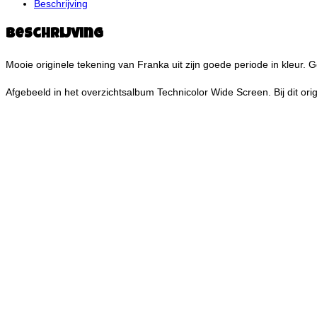
Beschrijving
Beschrijving
Mooie originele tekening van Franka uit zijn goede periode in kleur. 
Afgebeeld in het overzichtsalbum Technicolor Wide Screen. Bij dit or
Snelle weerga
Snelle w
Hermann
,
Originelen
Hermann – Jeremiah
€
295,00
Toevoegen aan winkelwagen
Snelle weergave
Snelle weerga
Hermann
,
Originelen