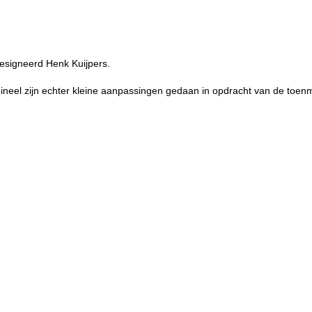
Gesigneerd Henk Kuijpers.
igineel zijn echter kleine aanpassingen gedaan in opdracht van de toen
ve
eergave
ve