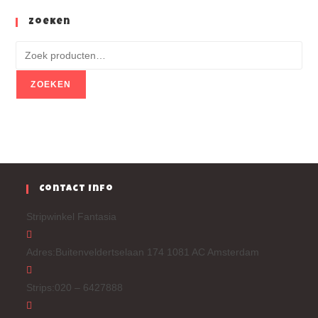
Zoeken
ZOEKEN
Contact Info
Stripwinkel Fantasia
Adres:
Buitenveldertselaan 174 1081 AC Amsterdam
Strips:
020 – 6427888