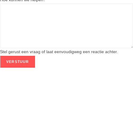
e
E
m
a
i
l
h
Stel gerust een vraag of laat eenvoudigweg een reactie achter.
e
VERSTUUR
l
p
e
n
?