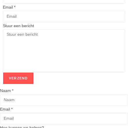
Email
*
Stuur een bericht
VERZEND
Naam
*
Email
*
w
Hoe kunnen we helpen?