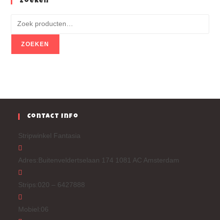
Zoeken
ZOEKEN
Contact Info
Stripwinkel Fantasia
Adres:
Buitenveldertselaan 174 1081 AC Amsterdam
Strips:
020 – 6427888
Mobiel:
06