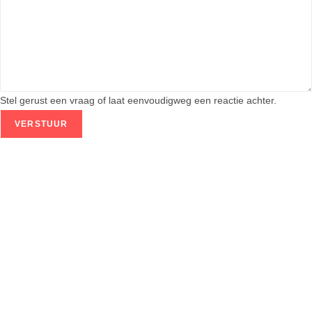
e
N
a
a
m
k
Stel gerust een vraag of laat eenvoudigweg een reactie achter.
u
VERSTUUR
n
n
e
n