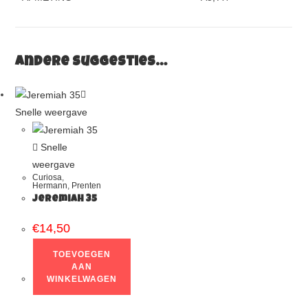
Andere suggesties…
Snelle weergave
Snelle
weergave
Curiosa
,
Hermann
,
Prenten
Jeremiah 35
€
14,50
TOEVOEGEN
AAN
WINKELWAGEN