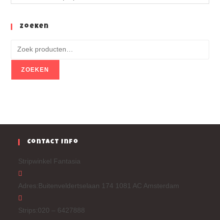
Zoeken
ZOEKEN
Contact Info
Stripwinkel Fantasia
Adres:
Buitenveldertselaan 174 1081 AC Amsterdam
Strips:
020 – 6427888