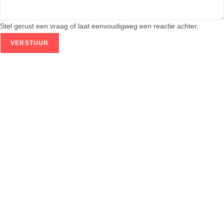
k
u
Stel gerust een vraag of laat eenvoudigweg een reactie achter.
n
n
VERSTUUR
e
n