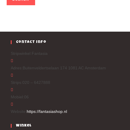
Contact Info
Stripwinkel Fantasia
Adres:
Buitenveldertselaan 174 1081 AC Amsterdam
Strips:
020 – 6427888
Mobiel:
06
Website:
https://fantasiashop.nl
Winkel