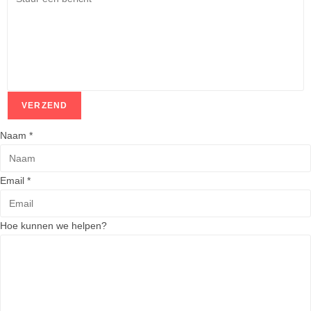
VERZEND
Naam
*
H
Email
*
o
e
Hoe kunnen we helpen?
E
m
a
i
l