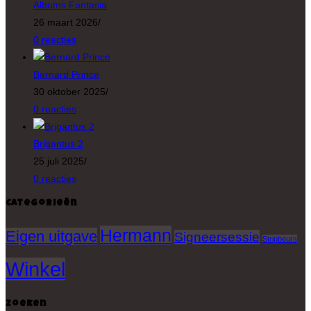
Albums Fantasia
26 maart 2026
/
0 reacties
Bernard Prince
30 oktober 2025
/
0 reacties
Brigantus 2
25 juli 2025
/
0 reacties
Categorieën
Hermann
Eigen uitgave
Signeersessie
Stripbeurs
Winkel
Zoeken