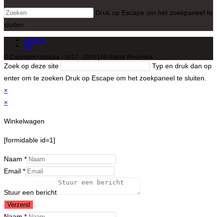
Druk op Escape om het zoekpaneel te
sluiten.
Fantasia
Info
© Copyright Fantasia - 2017 - 2026 | All Rights Reserved
Zoek op deze site
Typ en druk dan op
enter om te zoeken
Druk op Escape om het zoekpaneel te sluiten.
×
×
Winkelwagen
[formidable id=1]
Naam
*
Email
*
Stuur een bericht
Verzend
Naam
*