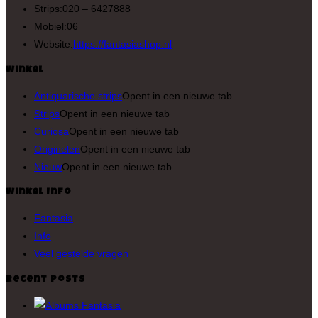
Strips:
020 – 6427888
Mobiel:
06
Website:
https://fantasiashop.nl
Winkel
Antiquarische strips
Opent in een nieuwe tab
Strips
Opent in een nieuwe tab
Curiosa
Opent in een nieuwe tab
Originelen
Opent in een nieuwe tab
Nieuw
Opent in een nieuwe tab
Winkel Info
Fantasia
Info
Veel gestelde vragen
Recent Posts