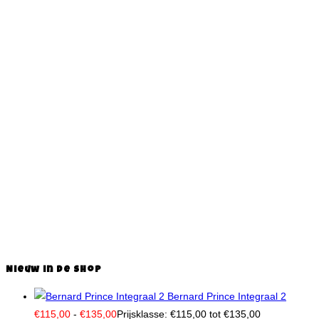
€
8,50
-
€
14,50
Prijsklasse: €8,50 tot
€14,50
Dit product heeft meerdere
Opties selecteren
variaties. Deze optie kan gekozen worden op de
productpagina
Snelle weergave
Snelle weergave
Curiosa
,
Hermann
,
Prenten
Brigantus – Slagveld
€
14,50
Dit product heeft meerdere
Opties selecteren
variaties. Deze optie kan gekozen worden op de
productpagina
Nieuw in de shop
Bernard Prince Integraal 2
€
115,00
-
€
135,00
Prijsklasse: €115,00 tot €135,00