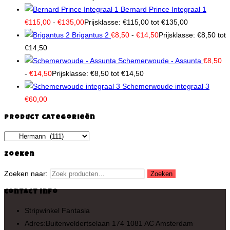
Bernard Prince Integraal 1
€
115,00
-
€
135,00
Prijsklasse: €115,00 tot €135,00
Brigantus 2
€
8,50
-
€
14,50
Prijsklasse: €8,50 tot
€14,50
Schemerwoude - Assunta
€
8,50
-
€
14,50
Prijsklasse: €8,50 tot €14,50
Schemerwoude integraal 3
€
60,00
Product categorieën
Zoeken
Zoeken naar:
Zoeken
Contact Info
Stripwinkel Fantasia
Adres:
Buitenveldertselaan 174 1081 AC Amsterdam