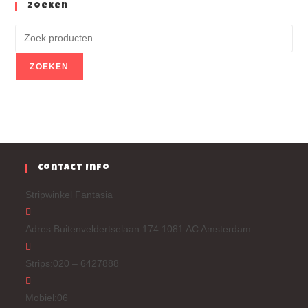
Zoeken
ZOEKEN
Contact Info
Stripwinkel Fantasia
Adres:
Buitenveldertselaan 174 1081 AC Amsterdam
Strips:
020 – 6427888
Mobiel:
06