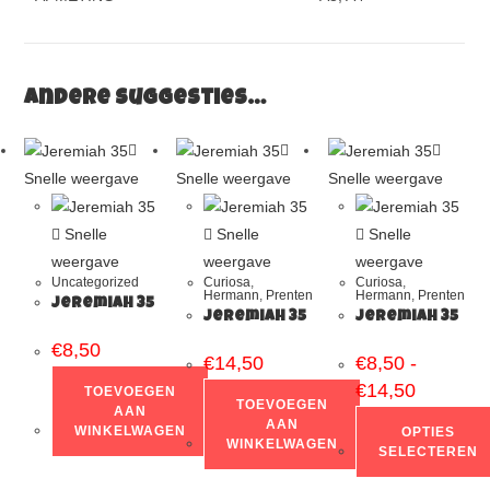
Andere suggesties…
Snelle weergave
Snelle weergave
Snelle weergave
Snelle
Snelle
Snelle
weergave
weergave
weergave
Uncategorized
Curiosa
,
Curiosa
,
Hermann
,
Prenten
Hermann
,
Prenten
Jeremiah 35
Jeremiah 35
Jeremiah 35
€
8,50
€
14,50
€
8,50
-
€
14,50
TOEVOEGEN
TOEVOEGEN
AAN
AAN
WINKELWAGEN
OPTIES
WINKELWAGEN
SELECTEREN