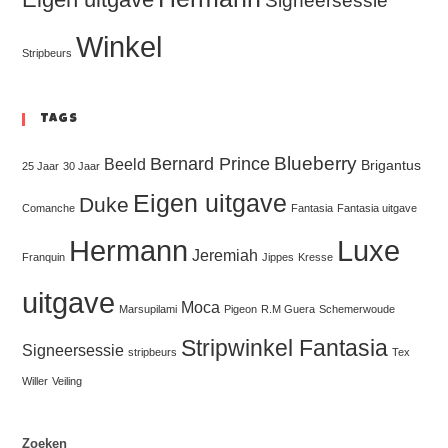
Signeersessie
Winkel
Stripbeurs
Tags
Blueberry
Bernard Prince
Beeld
Brigantus
25 Jaar
30 Jaar
Eigen uitgave
Duke
Comanche
Fantasia
Fantasia uitgave
Hermann
Luxe
Jeremiah
Franquin
Jippes
Kresse
uitgave
Moca
Marsupilami
Pigeon
R.M Guera
Schemerwoude
Stripwinkel Fantasia
Signeersessie
stripbeurs
Tex
Willer
Veiling
Zoeken