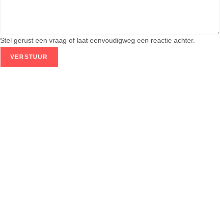
l
N
a
a
Stel gerust een vraag of laat eenvoudigweg een reactie achter.
m
VERSTUUR
w
e