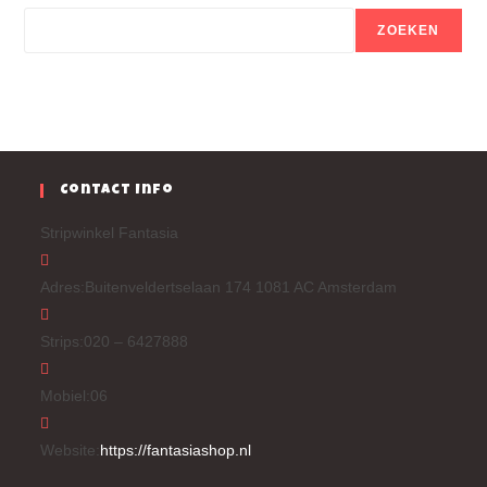
ZOEKEN
Contact Info
Stripwinkel Fantasia
Adres:
Buitenveldertselaan 174 1081 AC Amsterdam
Strips:
020 – 6427888
Mobiel:
06
Website:
https://fantasiashop.nl