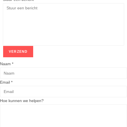
VERZEND
Naam
*
Email
*
E
Hoe kunnen we helpen?
m
a
i