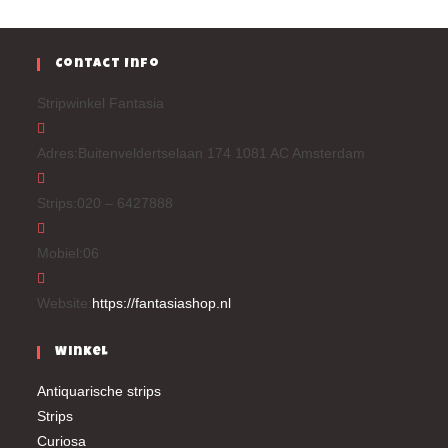
Contact Info
Stripwinkel Fantasia
Adres:
Buitenveldertselaan 174 1081 AC Amsterdam
Strips:
020 – 6427888
Mobiel:
06
Website:
https://fantasiashop.nl
Winkel
Antiquarische strips
Strips
Curiosa