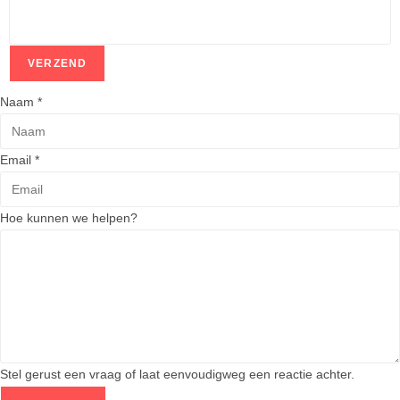
VERZEND
Naam
*
H
Email
*
o
e
Hoe kunnen we helpen?
N
a
a
m
w
e
Stel gerust een vraag of laat eenvoudigweg een reactie achter.