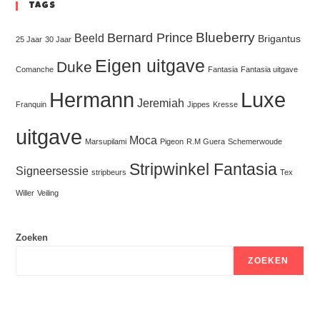
Tags
Blueberry
Bernard Prince
Beeld
Brigantus
25 Jaar
30 Jaar
Eigen uitgave
Duke
Comanche
Fantasia
Fantasia uitgave
Hermann
Luxe
Jeremiah
Franquin
Jippes
Kresse
uitgave
Moca
Marsupilami
Pigeon
R.M Guera
Schemerwoude
Stripwinkel Fantasia
Signeersessie
stripbeurs
Tex
Willer
Veiling
Zoeken
ZOEKEN