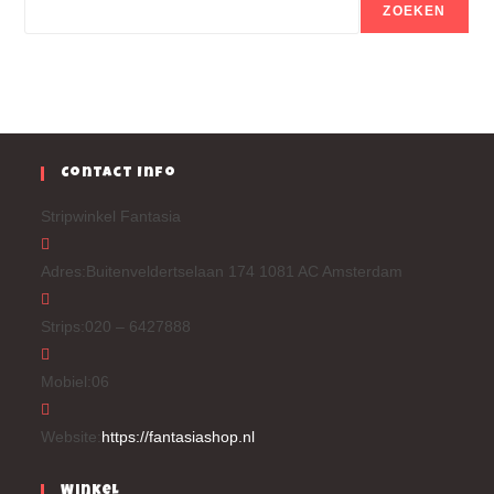
ZOEKEN
Contact Info
Stripwinkel Fantasia
Adres:
Buitenveldertselaan 174 1081 AC Amsterdam
Strips:
020 – 6427888
Mobiel:
06
Website:
https://fantasiashop.nl
Winkel