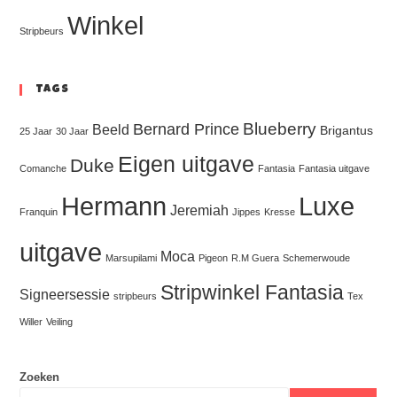
Winkel
Stripbeurs
Tags
Blueberry
Bernard Prince
Beeld
Brigantus
25 Jaar
30 Jaar
Eigen uitgave
Duke
Comanche
Fantasia
Fantasia uitgave
Hermann
Luxe
Jeremiah
Franquin
Jippes
Kresse
uitgave
Moca
Marsupilami
Pigeon
R.M Guera
Schemerwoude
Stripwinkel Fantasia
Signeersessie
stripbeurs
Tex
Willer
Veiling
Zoeken