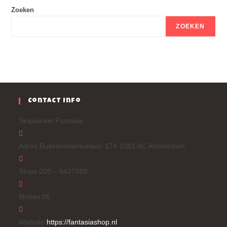
Zoeken
ZOEKEN
Contact Info
Stripwinkel Fantasia
Adres:
Buitenveldertselaan 174 1081 AC Amsterdam
Strips:
020 – 6427888
Mobiel:
06
Website:
https://fantasiashop.nl