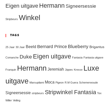
Hermann
Eigen uitgave
Signeersessie
Winkel
Stripbeurs
Tags
Blueberry
Bernard Prince
Beeld
Brigantus
25 Jaar
30 Jaar
Eigen uitgave
Duke
Comanche
Fantasia
Fantasia uitgave
Hermann
Luxe
Jeremiah
Franquin
Jippes
Kresse
uitgave
Moca
Marsupilami
Pigeon
R.M Guera
Schemerwoude
Stripwinkel Fantasia
Signeersessie
stripbeurs
Tex
Willer
Veiling