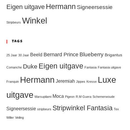
Hermann
Eigen uitgave
Signeersessie
Winkel
Stripbeurs
Tags
Blueberry
Bernard Prince
Beeld
Brigantus
25 Jaar
30 Jaar
Eigen uitgave
Duke
Comanche
Fantasia
Fantasia uitgave
Hermann
Luxe
Jeremiah
Franquin
Jippes
Kresse
uitgave
Moca
Marsupilami
Pigeon
R.M Guera
Schemerwoude
Stripwinkel Fantasia
Signeersessie
stripbeurs
Tex
Willer
Veiling