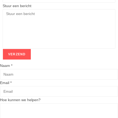
Stuur een bericht
VERZEND
Naam
*
H
Email
*
o
e
Hoe kunnen we helpen?
w
e
E