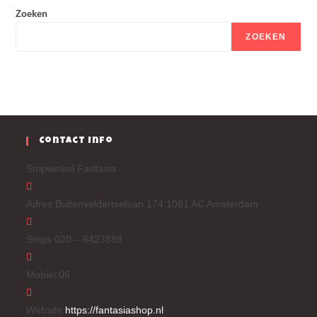
Zoeken
ZOEKEN
Contact Info
Stripwinkel Fantasia
Adres:
Buitenveldertselaan 174 1081 AC Amsterdam
Strips:
020 – 6427888
Mobiel:
06
Website:
https://fantasiashop.nl