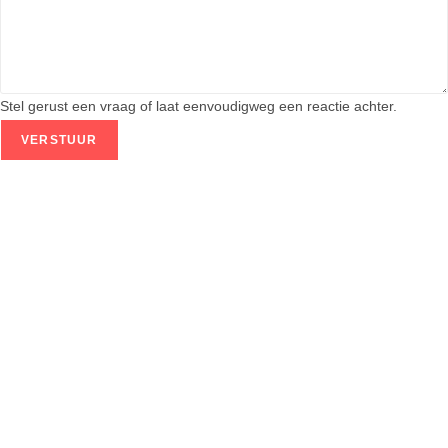
m
a
i
l
Stel gerust een vraag of laat eenvoudigweg een reactie achter.
VERSTUUR